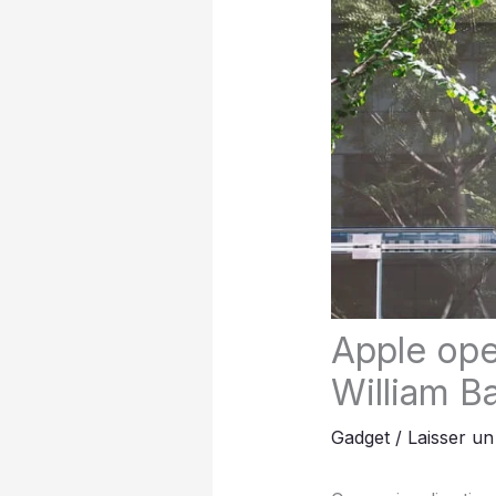
Apple ope
William Ba
Gadget
/
Laisser u