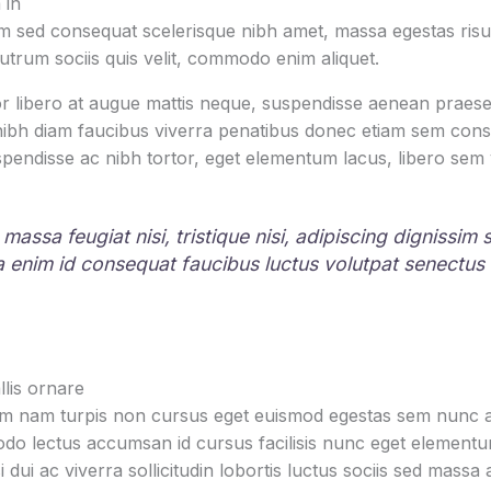
 in
 sed consequat scelerisque nibh amet, massa egestas risus
rutrum sociis quis velit, commodo enim aliquet.
r libero at augue mattis neque, suspendisse aenean praesen
 nibh diam faucibus viverra penatibus donec etiam sem con
pendisse ac nibh tortor, eget elementum lacus, libero sem
 massa feugiat nisi, tristique nisi, adipiscing dignissim
la enim id consequat faucibus luctus volutpat senectus
lis ornare
um nam turpis non cursus eget euismod egestas sem nunc am
o lectus accumsan id cursus facilisis nunc eget element
i dui ac viverra sollicitudin lobortis luctus sociis sed mas