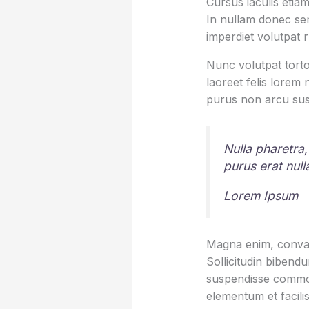
Cursus iaculis etiam
In nullam donec sem
imperdiet volutpat 
Nunc volutpat torto
laoreet felis lorem
purus non arcu sus
Nulla pharetra,
purus erat nul
Lorem Ipsum
Magna enim, conval
Sollicitudin bibend
suspendisse commod
elementum et facilis