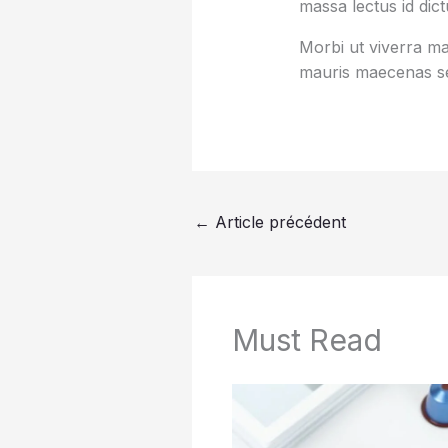
massa lectus id dic
Morbi ut viverra mas
mauris maecenas se
←
Article précédent
Must Read