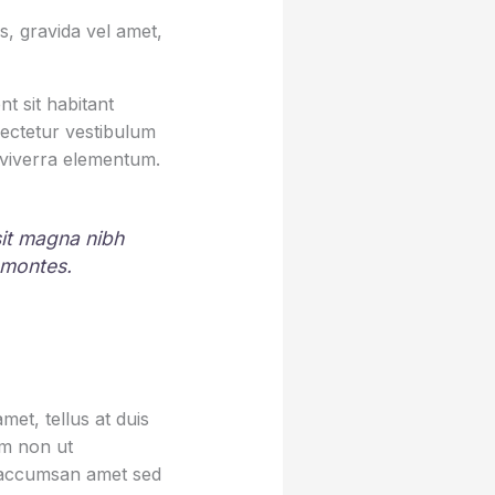
, gravida vel amet,
t sit habitant
sectetur vestibulum
 viverra elementum.
 sit magna nibh
 montes.
et, tellus at duis
um non ut
sa accumsan amet sed