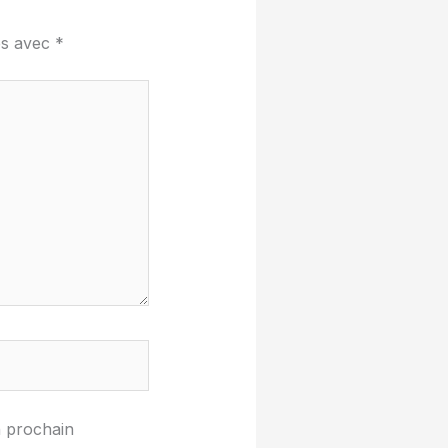
és avec
*
n prochain